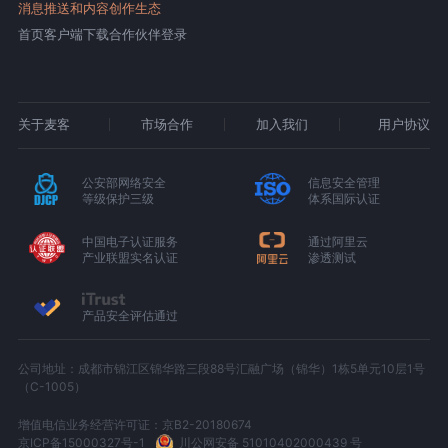
消息推送和内容创作生态
首页
客户端下载
合作伙伴登录
关于麦客
市场合作
加入我们
用户协议
公安部网络安全
信息安全管理
等级保护三级
体系国际认证
中国电子认证服务
通过阿里云
产业联盟实名认证
渗透测试
产品安全评估通过
公司地址：成都市锦江区锦华路三段88号汇融广场（锦华）1栋5单元10层1号
（C-1005）
增值电信业务经营许可证：京B2-20180674
京ICP备15000327号-1
川公网安备 51010402000439 号